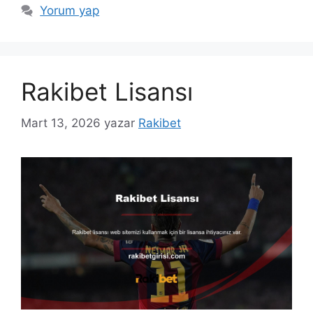
Yorum yap
Rakibet Lisansı
Mart 13, 2026
yazar
Rakibet