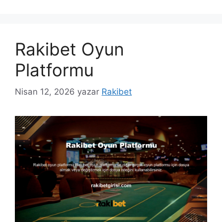
Rakibet Oyun
Platformu
Nisan 12, 2026
yazar
Rakibet