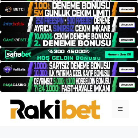
İçeriğe
atla
Menü
spinko
hommerson
makispin
stoiximan
gambleszens
big
luckystar
chicken
browinner
desicasino
betzino
happy
osh
thorfortune
greatslots
bohocasino
baxter
spingranny
casino
live