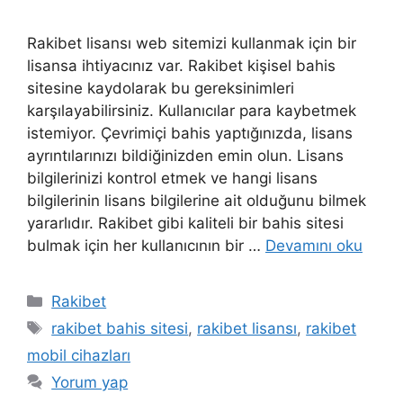
Rakibet lisansı web sitemizi kullanmak için bir
lisansa ihtiyacınız var. Rakibet kişisel bahis
sitesine kaydolarak bu gereksinimleri
karşılayabilirsiniz. Kullanıcılar para kaybetmek
istemiyor. Çevrimiçi bahis yaptığınızda, lisans
ayrıntılarınızı bildiğinizden emin olun. Lisans
bilgilerinizi kontrol etmek ve hangi lisans
bilgilerinin lisans bilgilerine ait olduğunu bilmek
yararlıdır. Rakibet gibi kaliteli bir bahis sitesi
bulmak için her kullanıcının bir …
Devamını oku
Kategoriler
Rakibet
Etiketler
rakibet bahis sitesi
,
rakibet lisansı
,
rakibet
mobil cihazları
Yorum yap