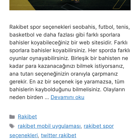
Rakibet spor seçenekleri seobahis, futbol, tenis,
basketbol ve daha fazlası gibi farklı sporlara
bahisler koyabileceğiniz bir web sitesidir. Farklı
sporlara bahisler koyabilirsiniz. Her sporda farklı
oyunlar oynayabilirsiniz. Birleşik bir bahisten ne
kadar para kazanacağınızı bilmek istiyorsanız,
ana tutarı seçeneğinizin oranıyla çarpmanız
gerekir. En az bir seçenek işe yaramazsa, tüm
bahislerin kaybolduğunu bilmelisiniz. Olayların
neden birden …
Devamını oku
Kategoriler
Rakibet
Etiketler
rakibet mobil uygulaması
,
rakibet spor
seçenekleri
,
twitter rakibet