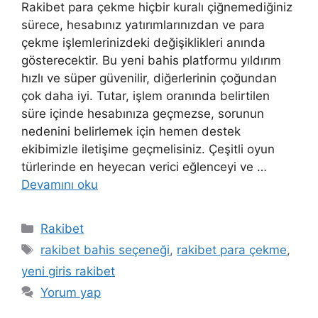
Rakibet para çekme hiçbir kuralı çiğnemediğiniz
sürece, hesabınız yatırımlarınızdan ve para
çekme işlemlerinizdeki değişiklikleri anında
gösterecektir. Bu yeni bahis platformu yıldırım
hızlı ve süper güvenilir, diğerlerinin çoğundan
çok daha iyi. Tutar, işlem oranında belirtilen
süre içinde hesabınıza geçmezse, sorunun
nedenini belirlemek için hemen destek
ekibimizle iletişime geçmelisiniz. Çeşitli oyun
türlerinde en heyecan verici eğlenceyi ve …
Devamını oku
Kategoriler
Rakibet
Etiketler
rakibet bahis seçeneği
,
rakibet para çekme
,
yeni giris rakibet
Yorum yap