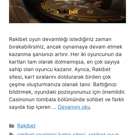
Rakibet oyun devamlılığı i̇stediğiniz zaman
bırakabilirsiniz, ancak oynamaya devam etmek
kazanma şansınızı artırır. Her iki oyuncunun da
kartları tam olarak dolmamışsa, en çok sayıya
sahip olan oyuncu kazanır. Ayrıca, Rakibet
sitesi, kart sıralarını doldurarak birden çok
çeşme oluşturmanıza olanak tanır. Battığınızı
bildirmek, oyundaki pozisyonunuz için önemlidir.
Casinonun tombala bölümünde sohbet ve farklı
sayıda top içeren …
Devamını oku
Kategoriler
Rakibet
Etiketler
rakibet çevrimiçi bahis sitesi
,
rakibet oyun