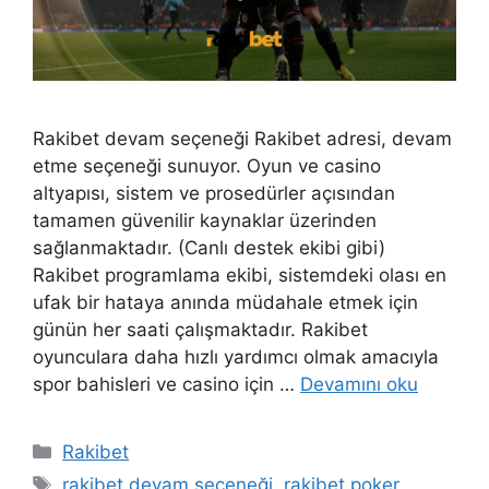
Rakibet devam seçeneği Rakibet adresi, devam
etme seçeneği sunuyor. Oyun ve casino
altyapısı, sistem ve prosedürler açısından
tamamen güvenilir kaynaklar üzerinden
sağlanmaktadır. (Canlı destek ekibi gibi)
Rakibet programlama ekibi, sistemdeki olası en
ufak bir hataya anında müdahale etmek için
günün her saati çalışmaktadır. Rakibet
oyunculara daha hızlı yardımcı olmak amacıyla
spor bahisleri ve casino için …
Devamını oku
Kategoriler
Rakibet
Etiketler
rakibet devam seçeneği
,
rakibet poker