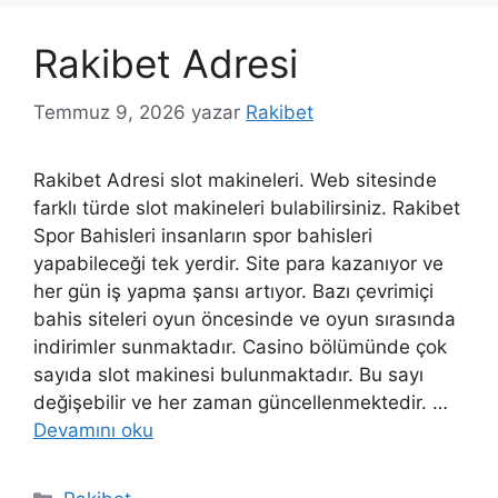
bass
aviator
road
casino
jokers
casino
casino
bet
bonanaza
promo
Rakibet Adresi
code
Temmuz 9, 2026
yazar
Rakibet
Rakibet Adresi slot makineleri. Web sitesinde
farklı türde slot makineleri bulabilirsiniz. Rakibet
Spor Bahisleri insanların spor bahisleri
yapabileceği tek yerdir. Site para kazanıyor ve
her gün iş yapma şansı artıyor. Bazı çevrimiçi
bahis siteleri oyun öncesinde ve oyun sırasında
indirimler sunmaktadır. Casino bölümünde çok
sayıda slot makinesi bulunmaktadır. Bu sayı
değişebilir ve her zaman güncellenmektedir. …
Devamını oku
Kategoriler