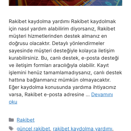
Rakibet kaydolma yardımı Rakibet kaydolmak
için nasıl yardım alabilirim diyorsanız, Rakibet
müşteri hizmetlerinden destek almanız en
doğrusu olacaktır. Detaylı yönlendirmeler
sayesinde müşteri desteğiyle kolayca iletişim
kurabilirsiniz. Bu, canlı destek, e-posta desteği
ve iletişim formları aracılığıyla olabilir. Kayıt
işlemini henüz tamamlamadıysanız, canlı destek
hattına bağlanmanız mümkün olmayacaktır.
Eğer kaydolma konusunda yardıma ihtiyacınız
varsa, Rakibet e-posta adresine …
Devamını
oku
Kategoriler
Rakibet
Etiketler
güncel rakibet
,
rakibet kaydolma yardımı
,