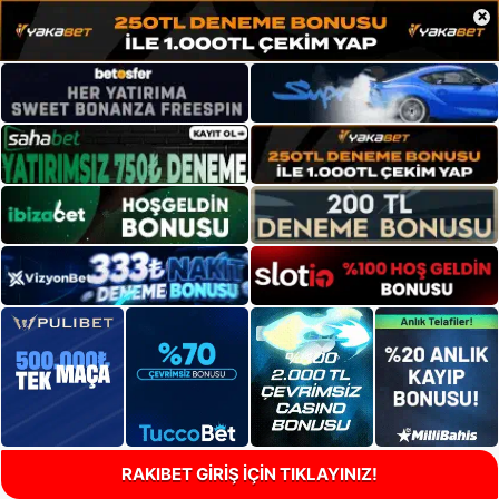
×
RAKIBET GİRİŞ İÇİN TIKLAYINIZ!