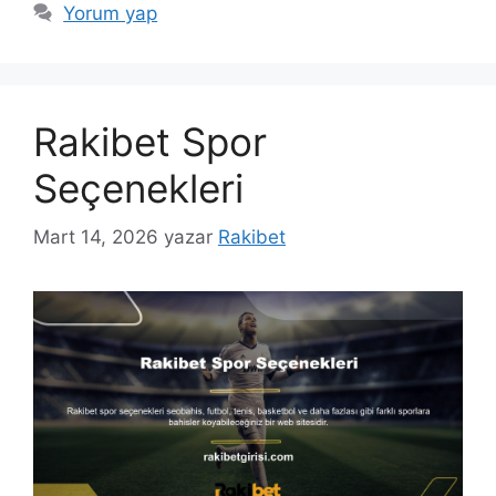
Yorum yap
Rakibet Spor
Seçenekleri
Mart 14, 2026
yazar
Rakibet