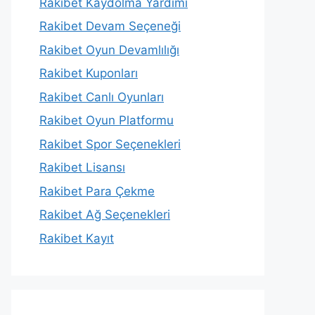
Rakibet Kaydolma Yardımı
Rakibet Devam Seçeneği
Rakibet Oyun Devamlılığı
Rakibet Kuponları
Rakibet Canlı Oyunları
Rakibet Oyun Platformu
Rakibet Spor Seçenekleri
Rakibet Lisansı
Rakibet Para Çekme
Rakibet Ağ Seçenekleri
Rakibet Kayıt