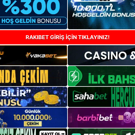
RAKIBET GİRİŞ İÇİN TIKLAYINIZ!