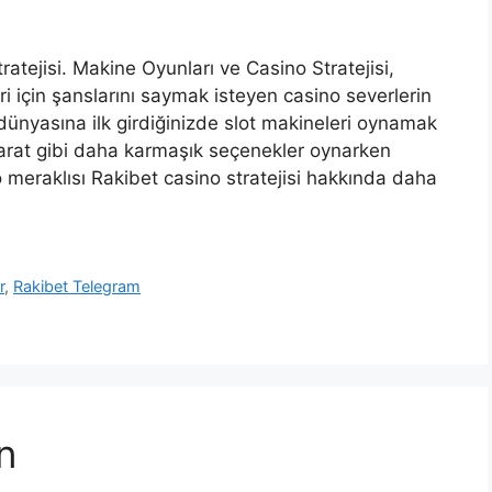
ratejisi. Makine Oyunları ve Casino Stratejisi,
eri için şanslarını saymak isteyen casino severlerin
 dünyasına ilk girdiğinizde slot makineleri oynamak
carat gibi daha karmaşık seçenekler oynarken
ino meraklısı Rakibet casino stratejisi hakkında daha
r
,
Rakibet Telegram
n