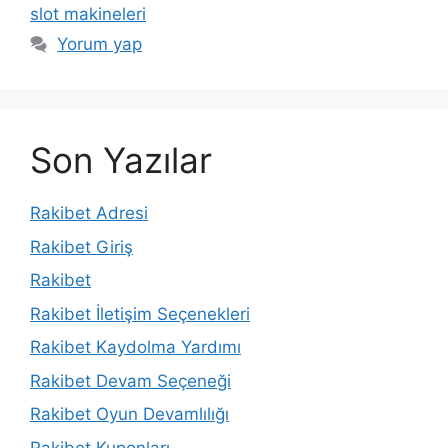
slot makineleri
Yorum yap
Son Yazılar
Rakibet Adresi
Rakibet Giriş
Rakibet
Rakibet İletişim Seçenekleri
Rakibet Kaydolma Yardımı
Rakibet Devam Seçeneği
Rakibet Oyun Devamlılığı
Rakibet Kuponları