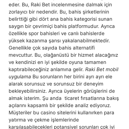
eder. Bu, Raki Bet incelenmesine dalmak için
zorlayıcı bir nedendir. Bu, bahis şirketlerinin
belirttiği gibi dört ana bahis kategorisi sunan
saygın bir çevrimiçi bahis platformudur. Ayrıca
özellikle spor bahisleri ve canlı bahislerde
yüksek kazanma şansı yakalanabilmektedir.
Genellikle çok sayıda bahis alternatifi
mevcuttur. Bu, olağanüstü bir hizmet alacağınız
ve kendinizi en iyi şekilde oyuna tamamen
kaptırabileceğiniz anlamına gelir.
Raki Bet mobil
uygulama
Bu sorunların her birini ayrı ayrı ele
alarak sorunsuz ve sorunsuz bir deneyim
bekleyebilirsiniz. Ayrıca üyelerin görüşlerini de
almak isterim. Şu anda ticaret fırsatlarına bakış
açılarını kapsamlı bir şekilde analiz ediyoruz.
Müşteriler bu casino sitelerini kullanırken para
yatırma ve çekme işlemlerinde
karşılaşabilecekleri potansiyel sorunları çok iyi