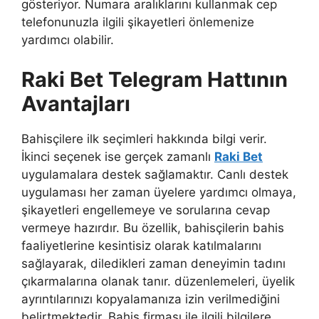
gösteriyor. Numara aralıklarını kullanmak cep
telefonunuzla ilgili şikayetleri önlemenize
yardımcı olabilir.
Raki Bet Telegram Hattının
Avantajları
Bahisçilere ilk seçimleri hakkında bilgi verir.
İkinci seçenek ise gerçek zamanlı
Raki Bet
uygulamalara destek sağlamaktır. Canlı destek
uygulaması her zaman üyelere yardımcı olmaya,
şikayetleri engellemeye ve sorularına cevap
vermeye hazırdır. Bu özellik, bahisçilerin bahis
faaliyetlerine kesintisiz olarak katılmalarını
sağlayarak, diledikleri zaman deneyimin tadını
çıkarmalarına olanak tanır. düzenlemeleri, üyelik
ayrıntılarınızı kopyalamanıza izin verilmediğini
belirtmektedir. Bahis firması ile ilgili bilgilere