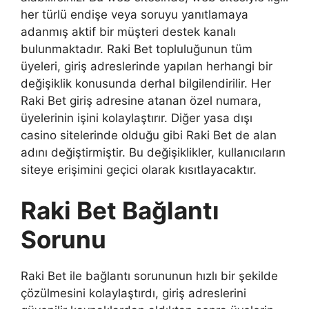
her türlü endişe veya soruyu yanıtlamaya
adanmış aktif bir müşteri destek kanalı
bulunmaktadır. Raki Bet topluluğunun tüm
üyeleri, giriş adreslerinde yapılan herhangi bir
değişiklik konusunda derhal bilgilendirilir. Her
Raki Bet giriş adresine atanan özel numara,
üyelerinin işini kolaylaştırır. Diğer yasa dışı
casino sitelerinde olduğu gibi Raki Bet de alan
adını değiştirmiştir. Bu değişiklikler, kullanıcıların
siteye erişimini geçici olarak kısıtlayacaktır.
Raki Bet Bağlantı
Sorunu
Raki Bet ile bağlantı sorununun hızlı bir şekilde
çözülmesini kolaylaştırdı, giriş adreslerini