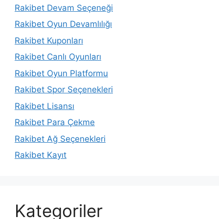
Rakibet Devam Seçeneği
Rakibet Oyun Devamlılığı
Rakibet Kuponları
Rakibet Canlı Oyunları
Rakibet Oyun Platformu
Rakibet Spor Seçenekleri
Rakibet Lisansı
Rakibet Para Çekme
Rakibet Ağ Seçenekleri
Rakibet Kayıt
Kategoriler