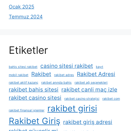
Ocak 2025
Temmuz 2024
Etiketler
casino sitesi rakibet
bahis sitesi rakibet
kayıt
Rakibet
Rakibet Adresi
mobil rakibet
rakibet adres
rakibet aktif kazanç
rakibet anında bahis
rakibet ağ seçenekleri
rakibet bahis sitesi
rakibet canli maç izle
rakibet casino sitesi
rakibet casino stratejisi
rakibet com
rakibet girisi
rakibet finansal i̇şlemler
Rakibet Giriş
rakibet giriş adresi