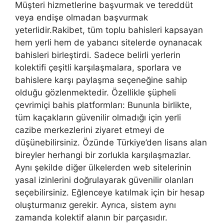
Müşteri hizmetlerine başvurmak ve tereddüt
veya endişe olmadan başvurmak
yeterlidir.Rakibet, tüm toplu bahisleri kapsayan
hem yerli hem de yabancı sitelerde oynanacak
bahisleri birleştirdi. Sadece belirli yerlerin
kolektifi çeşitli karşılaşmalara, sporlara ve
bahislere karşı paylaşma seçeneğine sahip
olduğu gözlenmektedir. Özellikle şüpheli
çevrimiçi bahis platformları: Bununla birlikte,
tüm kaçakların güvenilir olmadığı için yerli
cazibe merkezlerini ziyaret etmeyi de
düşünebilirsiniz. Özünde Türkiye’den lisans alan
bireyler herhangi bir zorlukla karşılaşmazlar.
Aynı şekilde diğer ülkelerden web sitelerinin
yasal izinlerini doğrulayarak güvenilir olanları
seçebilirsiniz. Eğlenceye katılmak için bir hesap
oluşturmanız gerekir. Ayrıca, sistem aynı
zamanda kolektif alanın bir parçasıdır.