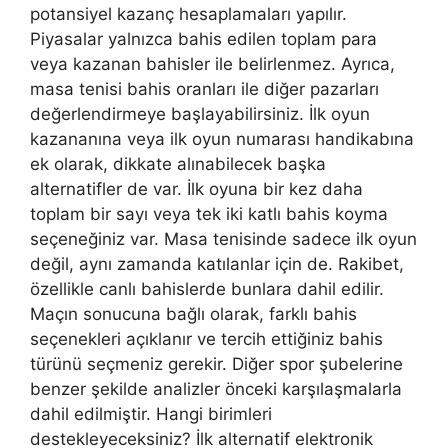
potansiyel kazanç hesaplamaları yapılır.
Piyasalar yalnızca bahis edilen toplam para
veya kazanan bahisler ile belirlenmez. Ayrıca,
masa tenisi bahis oranları ile diğer pazarları
değerlendirmeye başlayabilirsiniz. İlk oyun
kazananına veya ilk oyun numarası handikabına
ek olarak, dikkate alınabilecek başka
alternatifler de var. İlk oyuna bir kez daha
toplam bir sayı veya tek iki katlı bahis koyma
seçeneğiniz var. Masa tenisinde sadece ilk oyun
değil, aynı zamanda katılanlar için de. Rakibet,
özellikle canlı bahislerde bunlara dahil edilir.
Maçın sonucuna bağlı olarak, farklı bahis
seçenekleri açıklanır ve tercih ettiğiniz bahis
türünü seçmeniz gerekir. Diğer spor şubelerine
benzer şekilde analizler önceki karşılaşmalarla
dahil edilmiştir. Hangi birimleri
destekleyeceksiniz? İlk alternatif elektronik