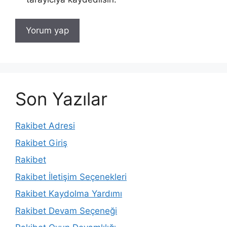
Son Yazılar
Rakibet Adresi
Rakibet Giriş
Rakibet
Rakibet İletişim Seçenekleri
Rakibet Kaydolma Yardımı
Rakibet Devam Seçeneği