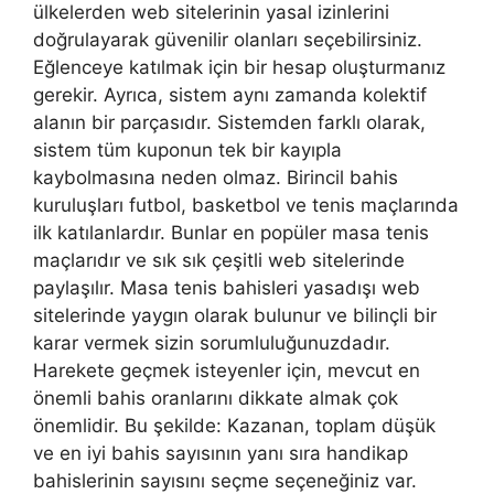
ülkelerden web sitelerinin yasal izinlerini
doğrulayarak güvenilir olanları seçebilirsiniz.
Eğlenceye katılmak için bir hesap oluşturmanız
gerekir. Ayrıca, sistem aynı zamanda kolektif
alanın bir parçasıdır. Sistemden farklı olarak,
sistem tüm kuponun tek bir kayıpla
kaybolmasına neden olmaz. Birincil bahis
kuruluşları futbol, ​​basketbol ve tenis maçlarında
ilk katılanlardır. Bunlar en popüler masa tenis
maçlarıdır ve sık sık çeşitli web sitelerinde
paylaşılır. Masa tenis bahisleri yasadışı web
sitelerinde yaygın olarak bulunur ve bilinçli bir
karar vermek sizin sorumluluğunuzdadır.
Harekete geçmek isteyenler için, mevcut en
önemli bahis oranlarını dikkate almak çok
önemlidir. Bu şekilde: Kazanan, toplam düşük
ve en iyi bahis sayısının yanı sıra handikap
bahislerinin sayısını seçme seçeneğiniz var.