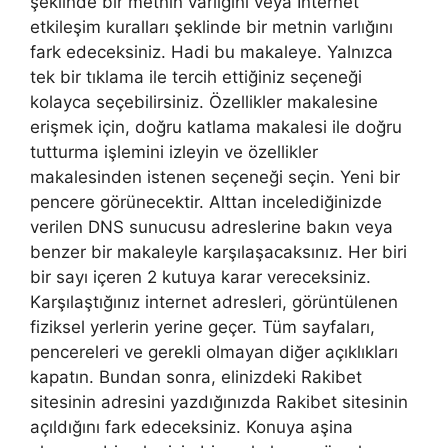
şeklinde bir metnin varlığını veya İnternet
etkileşim kuralları şeklinde bir metnin varlığını
fark edeceksiniz. Hadi bu makaleye. Yalnızca
tek bir tıklama ile tercih ettiğiniz seçeneği
kolayca seçebilirsiniz. Özellikler makalesine
erişmek için, doğru katlama makalesi ile doğru
tutturma işlemini izleyin ve özellikler
makalesinden istenen seçeneği seçin. Yeni bir
pencere görünecektir. Alttan incelediğinizde
verilen DNS sunucusu adreslerine bakın veya
benzer bir makaleyle karşılaşacaksınız. Her biri
bir sayı içeren 2 kutuya karar vereceksiniz.
Karşılaştığınız internet adresleri, görüntülenen
fiziksel yerlerin yerine geçer. Tüm sayfaları,
pencereleri ve gerekli olmayan diğer açıklıkları
kapatın. Bundan sonra, elinizdeki Rakibet
sitesinin adresini yazdığınızda Rakibet sitesinin
açıldığını fark edeceksiniz. Konuya aşina