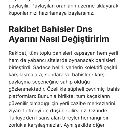
paylaşılır. Paylaşılan oranların üzerine tıklayarak
kuponlarınızı hazırlamaya başlarsınız.
Rakibet Bahisler Dns
Ayarını Nasıl Değiştiririm
Rakibet, tüm toplu bahisleri kapsayan hem yerli
hem de yabancı sitelerde oynanacak bahisleri
birleştirdi. Sadece belirli yerlerin kolektifi çeşitli
karşılaşmalara, sporlara ve bahislere karşı
paylaşma seçeneğine sahip olduğu
gözlenmektedir. Özellikle şüpheli çevrimiçi bahis
platformları: Bununla birlikte, tüm kaçakların
güvenilir olmadığı için yerli cazibe merkezlerini
ziyaret etmeyi de düşünebilirsiniz. Özünde
Türkiye’den lisans alan bireyler herhangi bir
zorlukla karşılaşmazlar. Aynı şekilde diğer