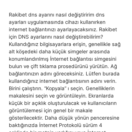
Rakibet dns ayarını nasıl değiştiririm dns
ayarları uygulamasında cihazı kullanırken
internet bağlantınızı ayarlayacaksınız. Rakibet
için DNS ayarlarını nasıl değiştirebilirim?
Kullandığınız bilgisayarlara erişin, genellikle sağ
alt köşedeki daha küçük simgeler arasında
konumlandırılmış İnternet bağlantısı simgesini
bulun ve çift tıklama prosedürünü yürütün. Ağ
bağlantınızın adını göreceksiniz. Lütfen burada
kullandığınız internet bağlantısının adını verin.
Birini çalıştırın. “Kopyala” ı seçin. Genelliklerin
makalesini seçin ve görüntüleyin. Ekranlarda
küçük bir açıklık oluşturulacak ve kullanıcıların
görüntülemesi için genel bir makale
gösterilecektir. Daha düşük yönün penceresine
baktığınızda İnternet Protokolü sürüm 4