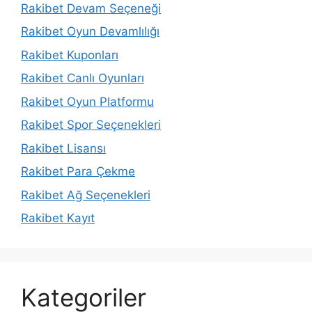
Rakibet Devam Seçeneği
Rakibet Oyun Devamlılığı
Rakibet Kuponları
Rakibet Canlı Oyunları
Rakibet Oyun Platformu
Rakibet Spor Seçenekleri
Rakibet Lisansı
Rakibet Para Çekme
Rakibet Ağ Seçenekleri
Rakibet Kayıt
Kategoriler