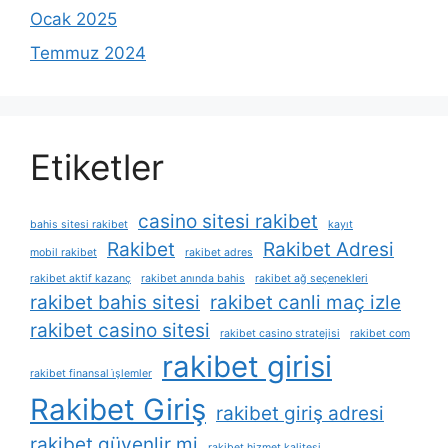
Ocak 2025
Temmuz 2024
Etiketler
casino sitesi rakibet
bahis sitesi rakibet
kayıt
Rakibet
Rakibet Adresi
mobil rakibet
rakibet adres
rakibet aktif kazanç
rakibet anında bahis
rakibet ağ seçenekleri
rakibet bahis sitesi
rakibet canli maç izle
rakibet casino sitesi
rakibet casino stratejisi
rakibet com
rakibet girisi
rakibet finansal i̇şlemler
Rakibet Giriş
rakibet giriş adresi
rakibet güvenlir mi
rakibet hizmet kalitesi