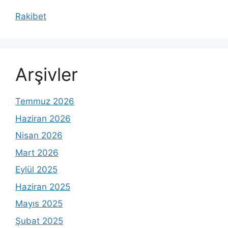
Rakibet
Arşivler
Temmuz 2026
Haziran 2026
Nisan 2026
Mart 2026
Eylül 2025
Haziran 2025
Mayıs 2025
Şubat 2025