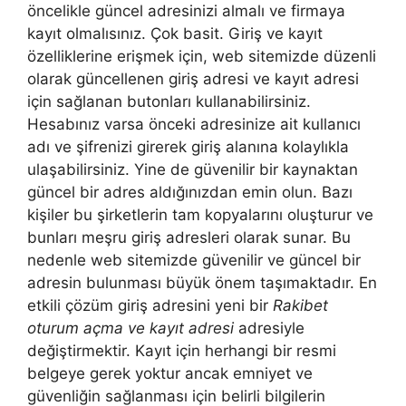
öncelikle güncel adresinizi almalı ve firmaya
kayıt olmalısınız. Çok basit. Giriş ve kayıt
özelliklerine erişmek için, web sitemizde düzenli
olarak güncellenen giriş adresi ve kayıt adresi
için sağlanan butonları kullanabilirsiniz.
Hesabınız varsa önceki adresinize ait kullanıcı
adı ve şifrenizi girerek giriş alanına kolaylıkla
ulaşabilirsiniz. Yine de güvenilir bir kaynaktan
güncel bir adres aldığınızdan emin olun. Bazı
kişiler bu şirketlerin tam kopyalarını oluşturur ve
bunları meşru giriş adresleri olarak sunar. Bu
nedenle web sitemizde güvenilir ve güncel bir
adresin bulunması büyük önem taşımaktadır. En
etkili çözüm giriş adresini yeni bir
Rakibet
oturum açma ve kayıt adresi
adresiyle
değiştirmektir. Kayıt için herhangi bir resmi
belgeye gerek yoktur ancak emniyet ve
güvenliğin sağlanması için belirli bilgilerin