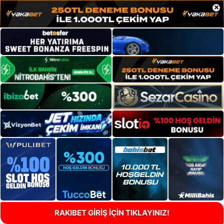
×
RAKIBET GİRİŞ İÇİN TIKLAYINIZ!