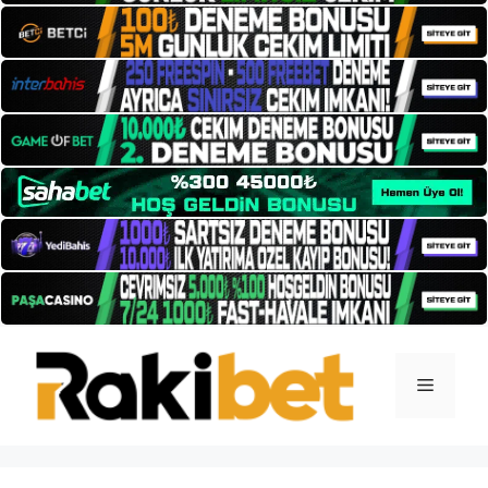
İçeriğe
atla
Menü