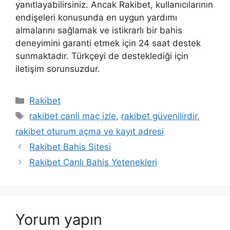
yanıtlayabilirsiniz. Ancak Rakibet, kullanıcılarının
endişeleri konusunda en uygun yardımı
almalarını sağlamak ve istikrarlı bir bahis
deneyimini garanti etmek için 24 saat destek
sunmaktadır. Türkçeyi de desteklediği için
iletişim sorunsuzdur.
Kategoriler
Rakibet
Etiketler
rakibet canli maç izle
,
rakibet güvenilirdir
,
rakibet oturum açma ve kayıt adresi
Rakibet Bahis Sitesi
Rakibet Canlı Bahis Yetenekleri
Yorum yapın