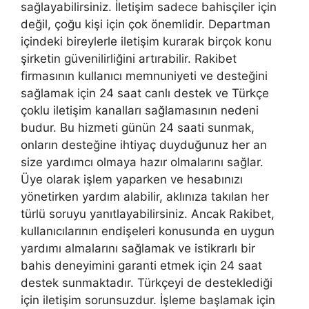
sağlayabilirsiniz. İletişim sadece bahisçiler için
değil, çoğu kişi için çok önemlidir. Departman
içindeki bireylerle iletişim kurarak birçok konu
şirketin güvenilirliğini artırabilir. Rakibet
firmasının kullanıcı memnuniyeti ve desteğini
sağlamak için 24 saat canlı destek ve Türkçe
çoklu iletişim kanalları sağlamasının nedeni
budur. Bu hizmeti günün 24 saati sunmak,
onların desteğine ihtiyaç duyduğunuz her an
size yardımcı olmaya hazır olmalarını sağlar.
Üye olarak işlem yaparken ve hesabınızı
yönetirken yardım alabilir, aklınıza takılan her
türlü soruyu yanıtlayabilirsiniz. Ancak Rakibet,
kullanıcılarının endişeleri konusunda en uygun
yardımı almalarını sağlamak ve istikrarlı bir
bahis deneyimini garanti etmek için 24 saat
destek sunmaktadır. Türkçeyi de desteklediği
için iletişim sorunsuzdur. İşleme başlamak için