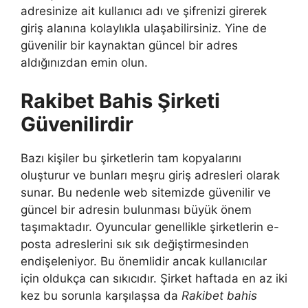
adresinize ait kullanıcı adı ve şifrenizi girerek
giriş alanına kolaylıkla ulaşabilirsiniz. Yine de
güvenilir bir kaynaktan güncel bir adres
aldığınızdan emin olun.
Rakibet Bahis Şirketi
Güvenilirdir
Bazı kişiler bu şirketlerin tam kopyalarını
oluşturur ve bunları meşru giriş adresleri olarak
sunar. Bu nedenle web sitemizde güvenilir ve
güncel bir adresin bulunması büyük önem
taşımaktadır. Oyuncular genellikle şirketlerin e-
posta adreslerini sık sık değiştirmesinden
endişeleniyor. Bu önemlidir ancak kullanıcılar
için oldukça can sıkıcıdır. Şirket haftada en az iki
kez bu sorunla karşılaşsa da
Rakibet bahis