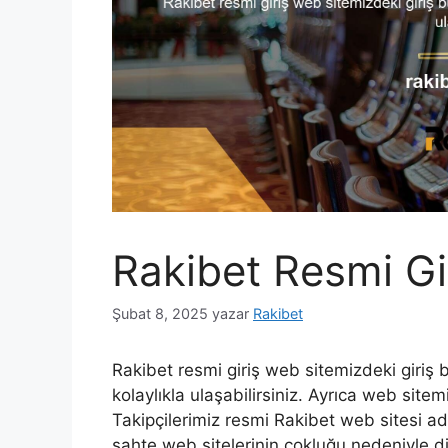
Rakibet Resmi Gi
Şubat 8, 2025
yazar
Rakibet
Rakibet resmi giriş web sitemizdeki giriş 
kolaylıkla ulaşabilirsiniz. Ayrıca web sitem
Takipçilerimiz resmi Rakibet web sitesi adre
sahte web sitelerinin çokluğu nedeniyle d