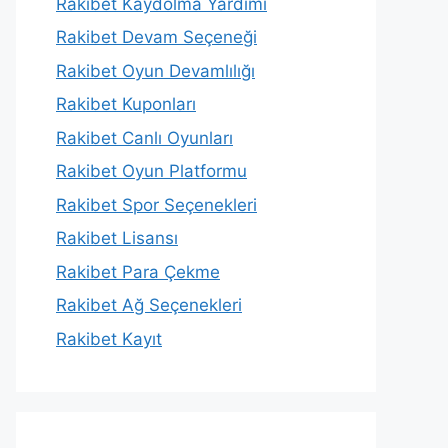
Rakibet Kaydolma Yardımı
Rakibet Devam Seçeneği
Rakibet Oyun Devamlılığı
Rakibet Kuponları
Rakibet Canlı Oyunları
Rakibet Oyun Platformu
Rakibet Spor Seçenekleri
Rakibet Lisansı
Rakibet Para Çekme
Rakibet Ağ Seçenekleri
Rakibet Kayıt