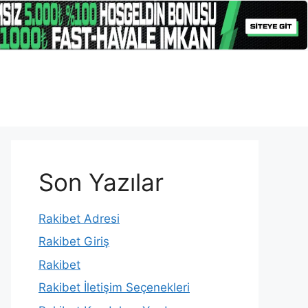
Son Yazılar
Rakibet Adresi
Rakibet Giriş
Rakibet
Rakibet İletişim Seçenekleri