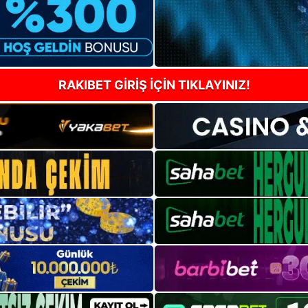
RAKIBET GİRİŞ İÇİN TIKLAYINIZ!