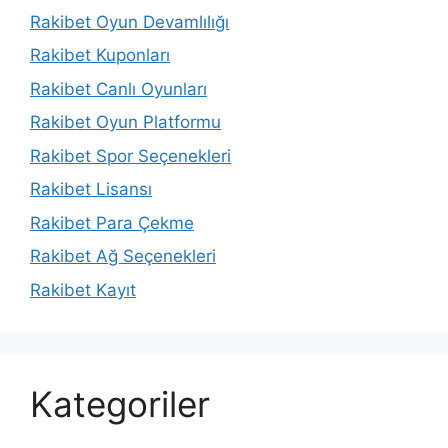
Rakibet Oyun Devamlılığı
Rakibet Kuponları
Rakibet Canlı Oyunları
Rakibet Oyun Platformu
Rakibet Spor Seçenekleri
Rakibet Lisansı
Rakibet Para Çekme
Rakibet Ağ Seçenekleri
Rakibet Kayıt
Kategoriler