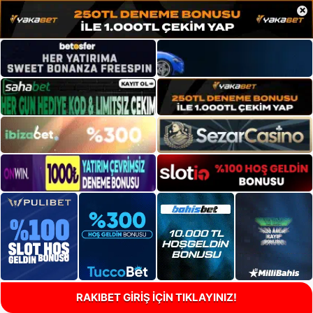
×
RAKIBET GİRİŞ İÇİN TIKLAYINIZ!