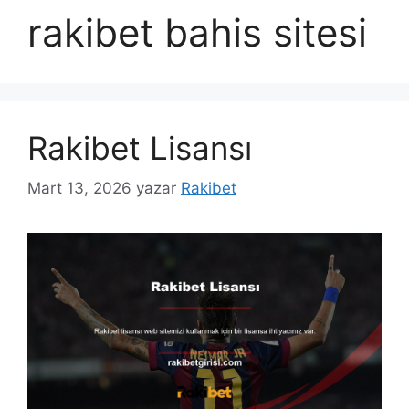
rakibet bahis sitesi
Rakibet Lisansı
Mart 13, 2026
yazar
Rakibet