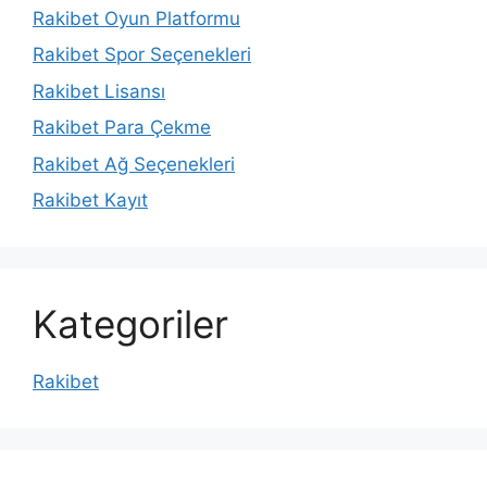
Rakibet Oyun Platformu
Rakibet Spor Seçenekleri
Rakibet Lisansı
Rakibet Para Çekme
Rakibet Ağ Seçenekleri
Rakibet Kayıt
Kategoriler
Rakibet