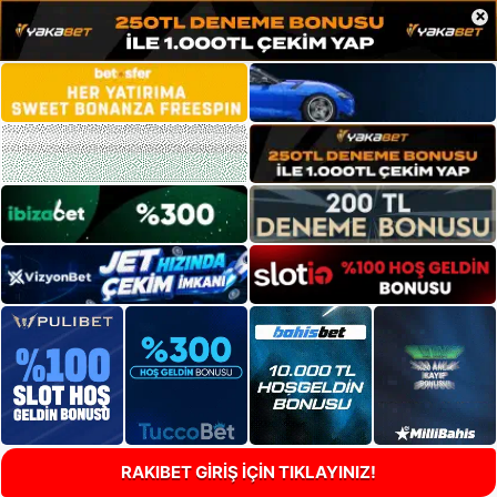
×
RAKIBET GİRİŞ İÇİN TIKLAYINIZ!