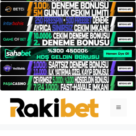
İçeriğe
atla
Menü