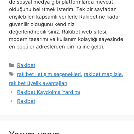
de sosyal medya gibi platformlarda mevcut
olduğunu belirtmek isterim. Tek bir sayfadan
erişilebilen kapsamlı verilerle Rakibet ne kadar
güvenilir olduğunu kendiniz
değerlendirebilirsiniz. Rakibet web sitesi,
modern tasarımı ve kullanım kolaylığı sayesinde
en popüler adreslerden biri haline geldi.
Kategoriler
Rakibet
Etiketler
rakibet i̇letişim seçenekleri
,
rakibet maç izle
,
rakibet üyelik avantajları
Rakibet Kaydolma Yardımı
Rakibet