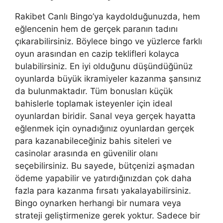
Rakibet Canlı Bingo’ya kaydolduğunuzda, hem
eğlencenin hem de gerçek paranın tadını
çıkarabilirsiniz. Böylece bingo ve yüzlerce farklı
oyun arasından en cazip teklifleri kolayca
bulabilirsiniz. En iyi olduğunu düşündüğünüz
oyunlarda büyük ikramiyeler kazanma şansınız
da bulunmaktadır. Tüm bonusları küçük
bahislerle toplamak isteyenler için ideal
oyunlardan biridir. Sanal veya gerçek hayatta
eğlenmek için oynadığınız oyunlardan gerçek
para kazanabileceğiniz bahis siteleri ve
casinolar arasında en güvenilir olanı
seçebilirsiniz. Bu sayede, bütçenizi aşmadan
ödeme yapabilir ve yatırdığınızdan çok daha
fazla para kazanma fırsatı yakalayabilirsiniz.
Bingo oynarken herhangi bir numara veya
strateji geliştirmenize gerek yoktur. Sadece bir