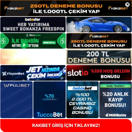
×
RAKIBET GİRİŞ İÇİN TIKLAYINIZ!