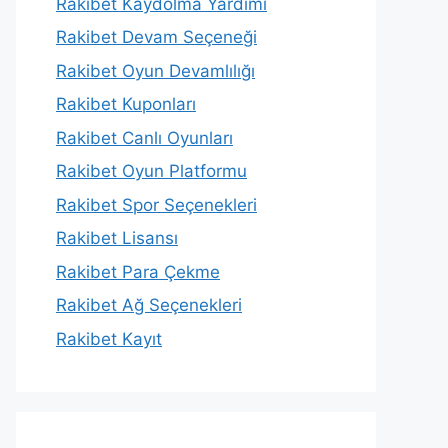
Rakibet Kaydolma Yardımı
Rakibet Devam Seçeneği
Rakibet Oyun Devamlılığı
Rakibet Kuponları
Rakibet Canlı Oyunları
Rakibet Oyun Platformu
Rakibet Spor Seçenekleri
Rakibet Lisansı
Rakibet Para Çekme
Rakibet Ağ Seçenekleri
Rakibet Kayıt