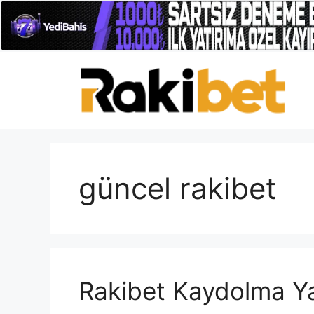
İçeriğe
atla
güncel rakibet
Rakibet Kaydolma Y