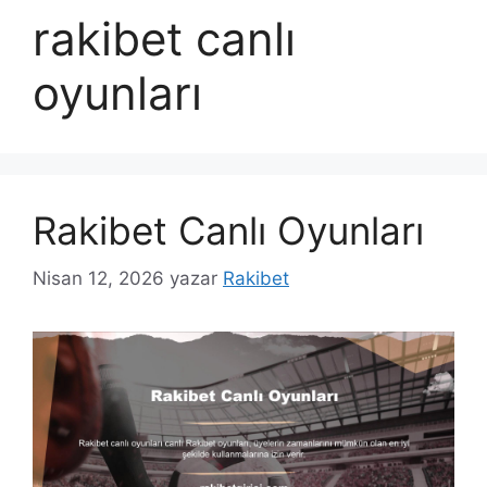
rakibet canlı
oyunları
Rakibet Canlı Oyunları
Nisan 12, 2026
yazar
Rakibet