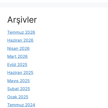
Arşivler
Temmuz 2026
Haziran 2026
Nisan 2026
Mart 2026
Eylül 2025
Haziran 2025
Mayıs 2025
Şubat 2025
Ocak 2025
Temmuz 2024