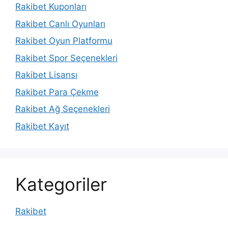
Rakibet Kuponları
Rakibet Canlı Oyunları
Rakibet Oyun Platformu
Rakibet Spor Seçenekleri
Rakibet Lisansı
Rakibet Para Çekme
Rakibet Ağ Seçenekleri
Rakibet Kayıt
Kategoriler
Rakibet