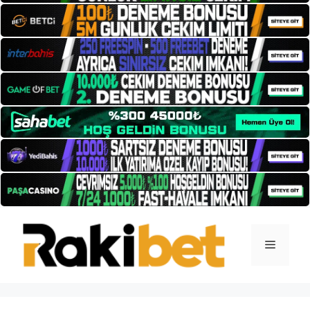
İçeriğe
atla
Menü