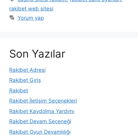
rakibet web sitesi
Yorum yap
Son Yazılar
Rakibet Adresi
Rakibet Giriş
Rakibet
Rakibet İletişim Seçenekleri
Rakibet Kaydolma Yardımı
Rakibet Devam Seçeneği
Rakibet Oyun Devamlılığı