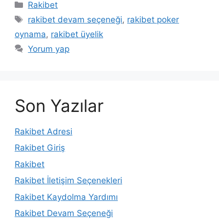
Kategoriler
Rakibet
Etiketler
rakibet devam seçeneği
,
rakibet poker
oynama
,
rakibet üyelik
Yorum yap
Son Yazılar
Rakibet Adresi
Rakibet Giriş
Rakibet
Rakibet İletişim Seçenekleri
Rakibet Kaydolma Yardımı
Rakibet Devam Seçeneği