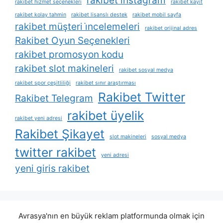
rakibet instagram
rakibet hizmet seçenekleri
rakibet kayıt
rakibet kolay tahmin
rakibet lisanslı destek
rakibet mobil sayfa
rakibet müşteri i̇ncelemeleri
rakibet orijinal adres
Rakibet Oyun Seçenekleri
rakibet promosyon kodu
rakibet slot makineleri
rakibet sosyal medya
rakibet spor çeşitliliği
rakibet sınır araştırması
Rakibet Twitter
Rakibet Telegram
rakibet üyelik
rakibet yeni adresi
Rakibet Şikayet
slot makineleri
sosyal medya
twitter rakibet
yeni adresi
yeni giris rakibet
Avrasya'nın en büyük reklam platformunda olmak için