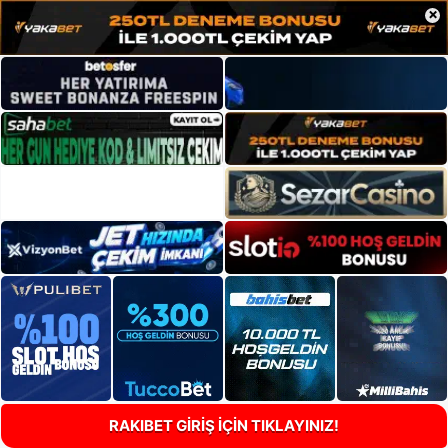
×
RAKIBET GİRİŞ İÇİN TIKLAYINIZ!